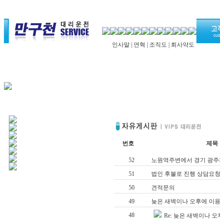
인사말
|
연혁
|
조직도
|
회사약도
번호
제목
52
노원역주변에서 경기 광
51
법인 후불로 진행 상담요
50
견적문의
49
늦은 새벽이나 오후에 이
48
Re: 늦은 새벽이나 