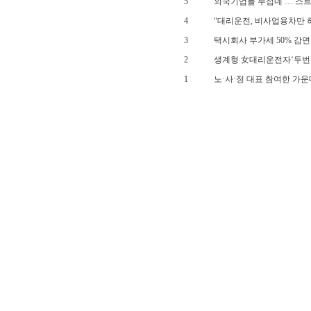
5
외국기업들 무섭네 … 스트
4
“대리운전, 비사업용차만 
3
택시회사 부가세 50% 감면
2
생계형 女대리운전자‘두번
1
노·사·정 대표 참여한 가