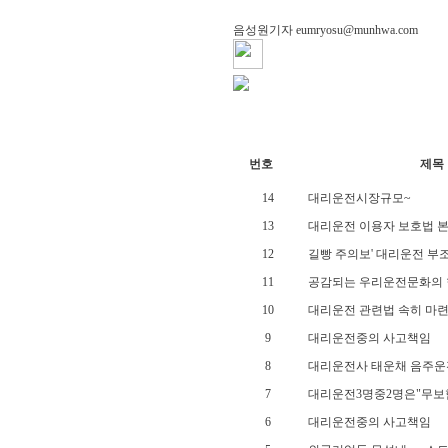
음성원기자 eumryosu@munhwa.com
번호
제목
14
대리운전시장규모~
13
대리운전 이용자 보호법 본
12
길빵 주의보' 대리운전 부
11
공감되는 우리운전문화의 현
10
대리운전 관련법 속히 마
9
대리운전중의 사고책임
8
대리운전사 태운채 음주운전.
7
대리운전3명중2명은"무보
6
대리운전중의 사고책임